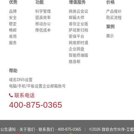
优势
功能
增值服务
价格
品牌
科学管理
网易云会议
产品报价
安全
提高效率
邮箱大师
购买流程
稳定
移动办公
易信企业版
案例
畅邮
降低成本
萨班斯归档
展示
易用
密保平台
服务
网易即时通
企业网盘
智能终端版
随身邮
帮助
域名DNS设置
电脑/手机/平板设置企业邮箱账号
联系电话
400-875-0365
公告通知
-
关于我们
-
联系我们
- 400-875-0365
|
©
2026 微软合作伙伴-
艾都