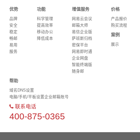
优势
功能
增值服务
价格
品牌
科学管理
网易云会议
产品报价
安全
提高效率
邮箱大师
购买流程
稳定
移动办公
易信企业版
案例
畅邮
降低成本
萨班斯归档
展示
易用
密保平台
服务
网易即时通
企业网盘
智能终端版
随身邮
帮助
域名DNS设置
电脑/手机/平板设置企业邮箱账号
联系电话
400-875-0365