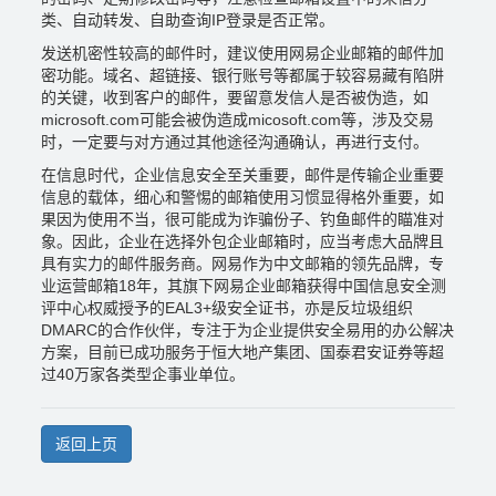
类、自动转发、自助查询IP登录是否正常。
发送机密性较高的邮件时，建议使用网易企业邮箱的邮件加
密功能。域名、超链接、银行账号等都属于较容易藏有陷阱
的关键，收到客户的邮件，要留意发信人是否被伪造，如
microsoft.com可能会被伪造成micosoft.com等，涉及交易
时，一定要与对方通过其他途径沟通确认，再进行支付。
在信息时代，企业信息安全至关重要，邮件是传输企业重要
信息的载体，细心和警惕的邮箱使用习惯显得格外重要，如
果因为使用不当，很可能成为诈骗份子、钓鱼邮件的瞄准对
象。因此，企业在选择外包企业邮箱时，应当考虑大品牌且
具有实力的邮件服务商。网易作为中文邮箱的领先品牌，专
业运营邮箱18年，其旗下网易企业邮箱获得中国信息安全测
评中心权威授予的EAL3+级安全证书，亦是反垃圾组织
DMARC的合作伙伴，专注于为企业提供安全易用的办公解决
方案，目前已成功服务于恒大地产集团、国泰君安证券等超
过40万家各类型企事业单位。
返回上页