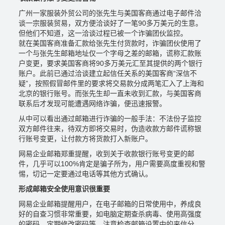
广州一家服装外贸公司的张先生与美国客商通过电子邮件洽
谈一宗服装贸易，双方便洽谈好了一笔90多万美元的生意。
但他们不知道，这一洽谈过程已被一个诈骗团伙监控。
就在美国客商准备汇款给张先生付货款时，诈骗团伙使用了
一个与张先生邮箱地址仅一个字母之差的邮箱，谎称汇款账
户变更，要求美国客商将90多万美元汇至其提供的两个银行
账户。此前已通过洽谈建立起信任关系的美国客商“深信不
疑”，按照假冒邮件里的要求将交易款分成两笔汇入了上海和
北京的银行账号。而张先生却一直未收到汇款，与美国客商
联系后才发现可能遭遇网络诈骗，便迅速报警。
从中可以看出通过邮箱进行诈骗的一般手法：不法份子监控
双方邮件往来，待双方即将交易时，伪造收款方邮件谎称银
行账号变更，让付款方将货款打入新账户。
网易企业邮箱郑重提醒，收到关于收款银行账号变更的邮
件，几乎可以100%肯定是骗子所为，用户需要高度重视和警
惕，切记一定要通过电话等其他方式确认。
形成邮箱安全使用意识很重要
网易企业邮箱提醒用户，在电子邮箱的日常使用中，养成良
好的自查习惯非常重要，如电脑定期查杀病毒、使用高强度
的密码、定期修改密码等，注意检查邮箱设置中的来信分