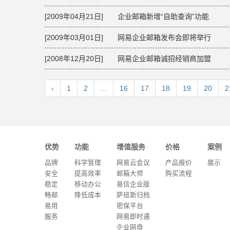
[2009年04月21日] 企业邮箱新增“自助查询”功能
[2009年03月01日] 网易企业邮箱发布会即将举行
[2008年12月20日] 网易企业邮箱诚招经销商加盟
‹
1
2
...
16
17
18
19
20
2
优势
功能
增值服务
价格
案例
品牌
科学管理
网易云会议
产品报价
展示
安全
提高效率
邮箱大师
购买流程
稳定
移动办公
易信企业版
畅邮
降低成本
萨班斯归档
易用
密保平台
服务
网易即时通
企业网盘