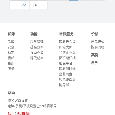
...
23
24
›
优势
功能
增值服务
价格
品牌
科学管理
网易云会议
产品报价
安全
提高效率
邮箱大师
购买流程
稳定
移动办公
易信企业版
案例
畅邮
降低成本
萨班斯归档
展示
易用
密保平台
服务
网易即时通
企业网盘
智能终端版
随身邮
帮助
域名DNS设置
电脑/手机/平板设置企业邮箱账号
联系电话